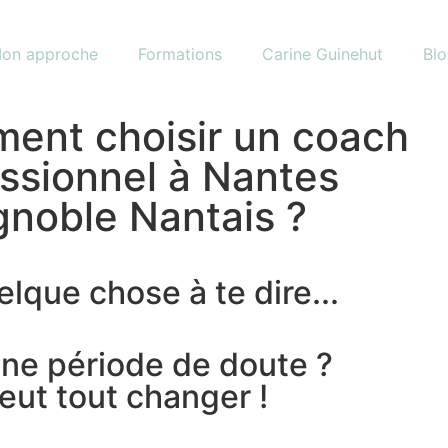
on approche
Formations
Carine Guinehut
Bl
ent choisir un coach
ssionnel à Nantes
gnoble Nantais ?
elque chose à te dire...
une période de doute ?
eut tout changer !