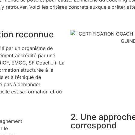
s’y retrouver. Voici les critères concrets auxquels prêter att
ation reconnue
fié par un organisme de
ement accrédité par une
e (ICF, EMCC, SF Coach…). La
formation structurée à la
s et à l’éthique de
te pas à demander
elle est sa formation et où
2. Une approche
correspond