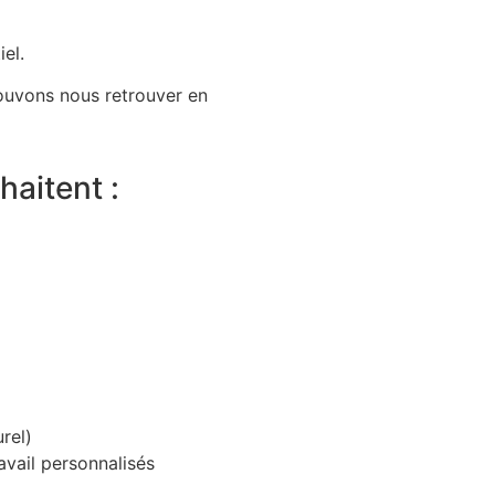
el.
pouvons nous retrouver en
aitent :
rel)
ravail personnalisés