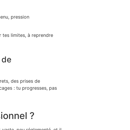
tenu, pression
r tes limites, à reprendre
 de
rets, des prises de
cages : tu progresses, pas
ionnel ?
vaste, peu réglementé, et il