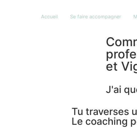
Accueil
Se faire accompagner
M
Comm
profe
et Vi
J'ai qu
Tu traverses 
Le coaching p