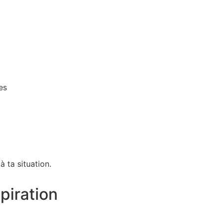
es
 ta situation.
spiration