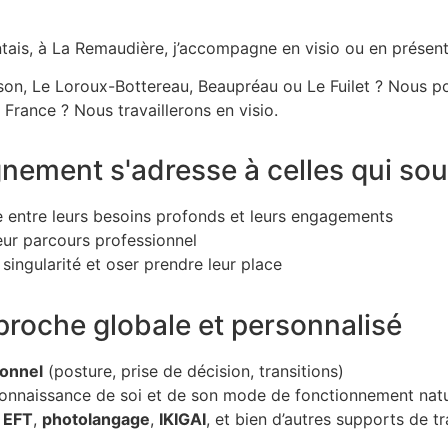
tais, à La Remaudière, j’accompagne en visio ou en présenti
isson, Le Loroux-Bottereau, Beaupréau ou Le Fuilet ? Nous 
n France ? Nous travaillerons en visio.
ment s'adresse à celles qui souh
e entre leurs besoins profonds et leurs engagements
eur parcours professionnel
singularité et oser prendre leur place
pproche globale et personnalisé
ionnel
(posture, prise de décision, transitions)
onnaissance de soi et de son mode de fonctionnement natu
:
EFT
,
photolangage
,
IKIGAI
, et bien d’autres supports de t