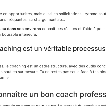
e en opportunités, mais aussi en sollicitations : rythme sou
ions fréquentes, surcharge mentale…
s ou dans ses environs
connaît ces réalités et t’aide à pose
a boussole intérieure.
aching est un véritable processus
s, le coaching est un cadre structuré, avec des outils conc
n soutien sur mesure. Tu ne restes pas seule face à tes blo
nomie.
naître un bon coach profess
le monde se pose et pour cause. Le marché du coaching est 