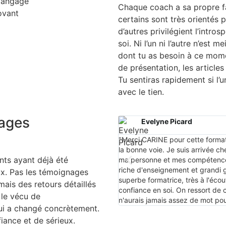
Chaque coach a sa propre fa
certains sont très orientés 
d’autres privilégient l’intro
soi. Ni l’un ni l’autre n’est 
dont tu as besoin à ce mome
de présentation, les article
Tu sentiras rapidement si l’
avec le tien.
nages
Evelyne Picard
"Merci CARINE pour cette format
la bonne voie. Je suis arrivée ch
ents ayant déjà été
ma personne et mes compétences.
riche d'enseignement et grandi g
x. Pas les témoignages
superbe formatrice, très à l'écou
ais des retours détaillés
confiance en soi. On ressort de 
 le vécu de
n'aurais jamais assez de mot pou
ui a changé concrètement.
fiance et de sérieux.