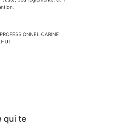
ention.
 qui te