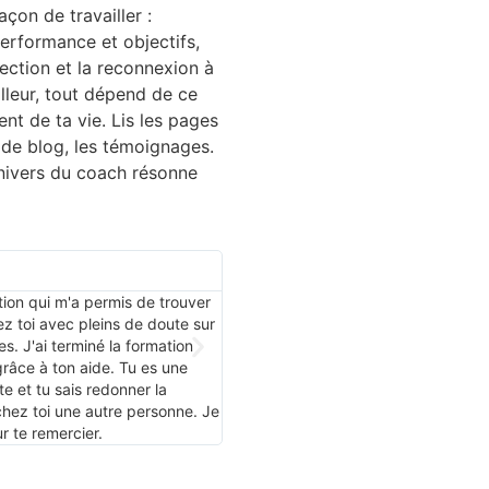
çon de travailler :
performance et objectifs,
spection et la reconnexion à
meilleur, tout dépend de ce
nt de ta vie. Lis les pages
s de blog, les témoignages.
univers du coach résonne
Emilie Ganache
ion qui m'a permis de trouver
"Merci Carine pour ce parcours parta
ez toi avec pleins de doute sur
permis de croire en moi, en mes envi
 J'ai terminé la formation
rêves. Que ce soit pour ma vie privée o
râce à ton aide. Tu es une
un sacré bout de chemin. Tu m'as ouve
te et tu sais redonner la
dirais jamais assez, merci !! Une prof
chez toi une autre personne. Je
y les yeux fermés, Carine est douce, à
r te remercier.
pas. Vraiment au top !"