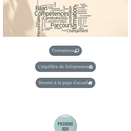
Formations
L'équilibre du Solopreneur
Revenir à la page d'acueil
PRENDRE
RDV