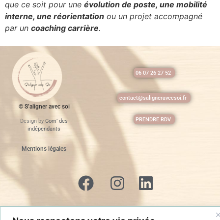
que ce soit pour une
évolution de poste, une mobilité
interne, une réorientation
ou un projet accompagné
par un
coaching carrière
.
06 07 26 27 52
contact@saligneravecsoi.fr
© S’aligner avec soi
PRENDRE RDV
Design by
Com’ des
indépendants
Mentions légales
Politique de confidentialité