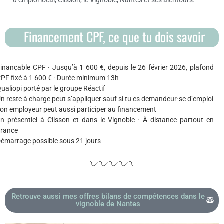
Financement CPF, ce que tu dois savoir
inançable CPF · Jusqu’à 1 600 €, depuis le 26 février 2026, plafond
PF fixé à 1 600 € · Durée minimum 13h
ualiopi porté par le groupe Réactif
n reste à charge peut s’appliquer sauf si tu es demandeur·se d’emploi
on employeur peut aussi participer au financement
n présentiel à Clisson et dans le Vignoble · À distance partout en
France
émarrage possible sous 21 jours
Retrouve aussi mes offres bilans de compétences dans le
vignoble de Nantes