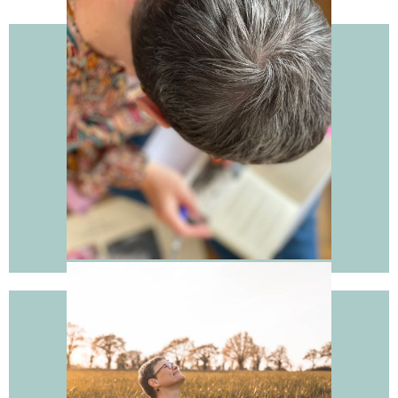
L’alignement de la tête, c’est avant tout la clarté mentale.
Il s’agit d’être en accord avec ses pensées, ses convictions
et ses objectifs. Lorsque notre esprit est aligné, nos
décisions sont plus éclairées, et nous sommes capables
de prendre des actions cohérentes avec nos aspirations
profondes
Tête
Le corps est notre fondation physique. Être aligné avec
notre corps, c’est écouter ses besoins, respecter ses