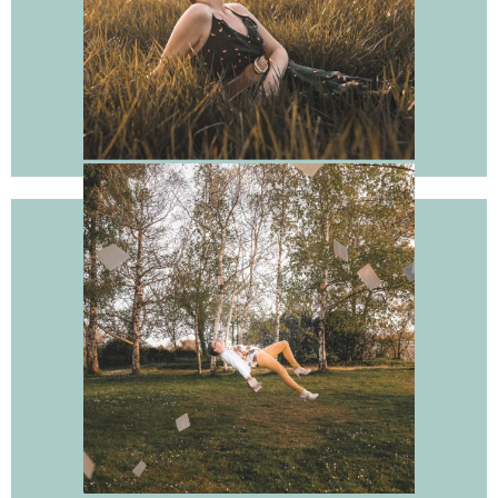
limites et le nourrir de manière bienveillante. Un corps en
harmonie avec notre esprit nous permet d’entrer dans
l’action avec plus de vitalité et de résilience.
Corps
L’esprit représente notre énergie intérieure, nos émotions
et nos valeurs. L’alignement de l’esprit nous permet de
vivre en accord avec nos croyances et d’agir avec
authenticité. C’est dans cet alignement que naît la paix
intérieure, favorisant un épanouissement durable.